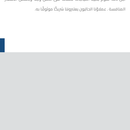
المنافسة . عملاؤنا الحاليون يعتبروننا شريكًا موثوقًا به.