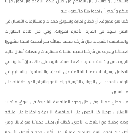
ويسعدني ويطيب لي أن ألتقيكم من خلال هذة النافذة وأن أكون قريباً
منكم وأتمنى أن تجدوا هتا ماتبحثون عنه.
كما هو معروف, أن قطاع تجارة وتسويق معدات ومستلزمات الأسنان في
اليمن شهد في الفترة الأخيرة تطورات. وفي ظل هذة التطورات
والمنافسة الشديدة, فإن شركة محمد عبدالله حجر أصبحت اسمًا مشهورًا
لعملائنا ويُعرف عن شركتنا تقديم منتجات مستلزمات ومعدات أسنان عالية
الجودة من وكالات عالمية ذائعة الصيت. علاوة على ذلك ، فإن أساليبنا في
التعامل وسياسات عملنا القائمة على الصدق والشفافية والتسليم في
الوقت المحدد هي الجوانب الرئيسية وراء النمو والنجاح الذي حققناه على
مر السنين.
في مجال عملنا, وفي ظل وجود المنافسة الشديدة في سوق منتجات
الأسنان ، حرصنا كل الحرص على المنافسة النزيهة والحفاظ على علاقه
وديه وطيبة مع الشركات الأخرى. كذلك أن رضاء عملائنا هو غايتنا ومن
أجل ذلك نقوم بتلبية احتياجات عملائنا على أكمل وجه وبأفضل الأسعار