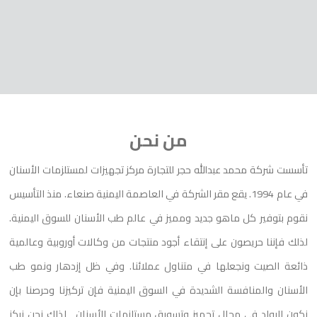
من نحن
تأسست شركة محمد عبدالله حجر للتجارة مركز تجهيزات لمستلزمات الأسنان
في عام 1994. يقع مقر الشركة في العاصمة اليمنية صنعاء. منذ التأسيس
نقوم بتوفير كل ماهو جديد ومميز في عالم طب الأسنان للسوق اليمنية.
لذلك فإننا حريصون على إنتقاء أجود منتجات من وكالات أوروبية وعالمية
ذائعة الصيت ونجعلها في متناول عملائنا. وفي ظل إزدهار ونمو طب
الأسنان والمنافسة الشديدة في السوق اليمنية فإن تركيزنا وحرصنا بإن
نكون الرواد في مجال تجهيز وتسويق مستلزمات الأسنان , لذلك نحن نركز